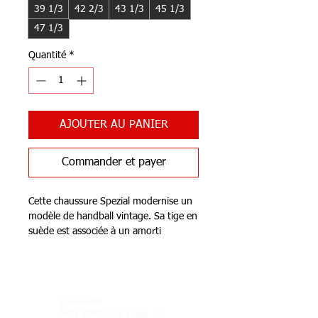
39 1/3
42 2/3
43 1/3
45 1/3
47 1/3
Quantité
*
AJOUTER AU PANIER
Commander et payer
Cette chaussure Spezial modernise un
modèle de handball vintage. Sa tige en
suède est associée à un amorti
ADIPRENE®+ au niveau de l'avant-
pied et à la technologie TORSION®
Notre Boutique
SYSTEM le long de la voûte plantaire
pour favoriser ton confort et t'offrir un
soutien efficace tout au long de ton