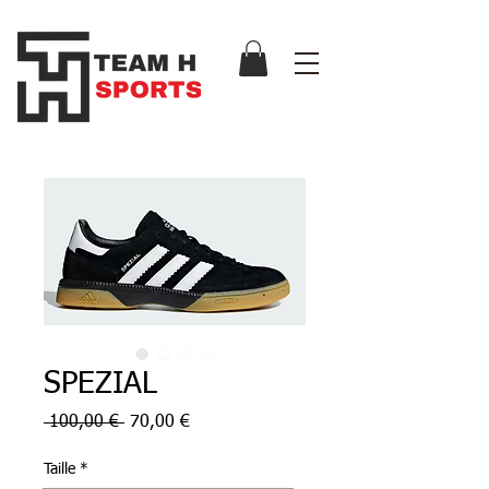
SPEZIAL
Prix
Prix
 100,00 € 
70,00 €
original
promotionnel
Taille
*