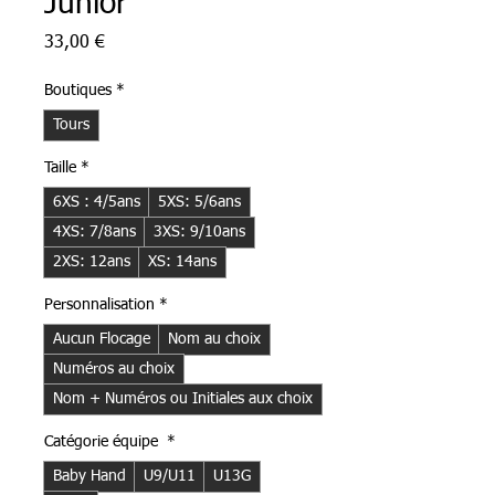
Junior
Prix
33,00 €
Boutiques
*
Tours
Taille
*
6XS : 4/5ans
5XS: 5/6ans
4XS: 7/8ans
3XS: 9/10ans
2XS: 12ans
XS: 14ans
Personnalisation
*
Aucun Flocage
Nom au choix
Numéros au choix
Nom + Numéros ou Initiales aux choix
Catégorie équipe
*
Baby Hand
U9/U11
U13G