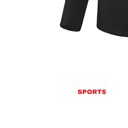
Notre Boutique
375
con
Télép