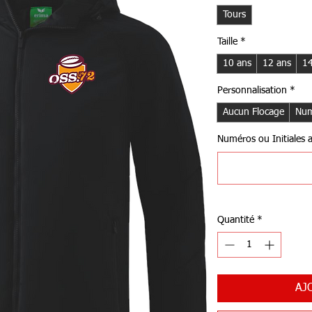
Tours
Taille
*
10 ans
12 ans
14
Personnalisation
*
Aucun Flocage
Num
Numéros ou Initiales au
Quantité
*
AJ