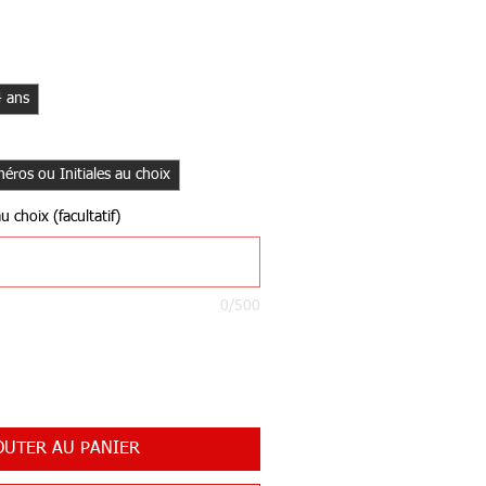
 ans
éros ou Initiales au choix
 choix (facultatif)
0/500
OUTER AU PANIER